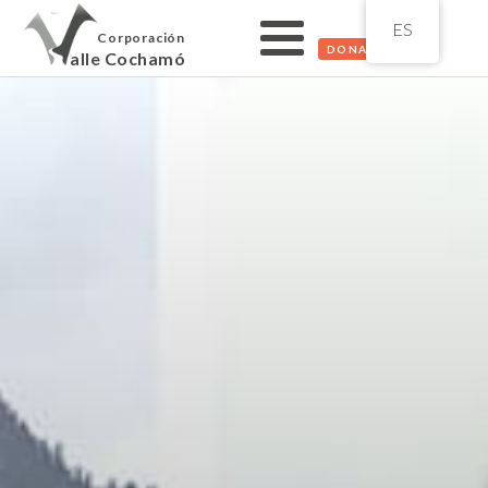
ES
Corporación
DONAR
alle Cochamó