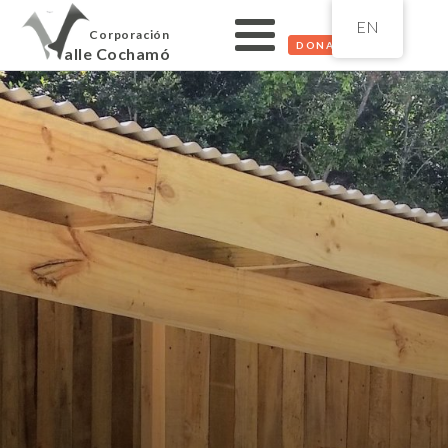
EN
Corporación
DONATE
alle Cochamó