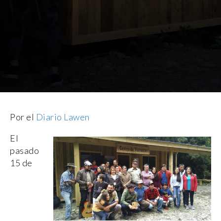
Por el
Diario Lawen
El
pasado
15 de