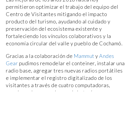
permitieron optimizar el trabajo del equipo del
Centro de Visitantes mitigando el impacto
producto del turismo, ayudando al cuidado y
preservación del ecosistema existente y
fortaleciendo los vínculos colaborativos y la
economía circular del valle y pueblo de Cochamó.
Gracias a la colaboración de
Mammut
y
Andes
Gear
pudimos remodelar el conteiner, instalar una
radio base, agregar tres nuevas radios portátiles
e implementar el registro digitalizado de los
visitantes a través de cuatro computadoras,
paneles solares y un banco de baterías para
cargar computadores y radios.
Smooth communication with the Visitor Center
had been a problem in other years. With these
improvements we felt a big and very positive