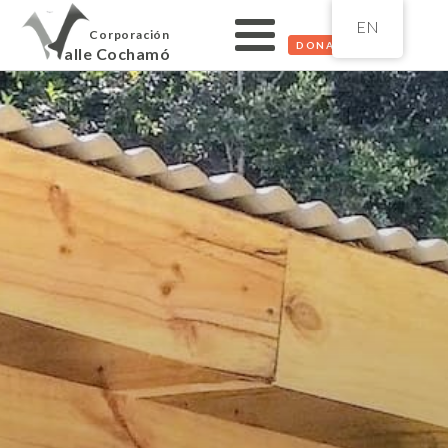
EN
Corporación
DONATE
alle Cochamó